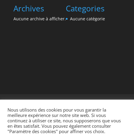
Archives
Categories
Aucune archive à afficher.
Aucune catégorie
Accueil
Mes réalisations
Contact
Mentions légales
Nous utilisons des cookies pour vous garantir la
meilleure expérience sur notre site web. Si vous
continuez à utiliser ce site, nous supposerons que vous
en êtes satisfait. Vous pouvez également consulter
"Paramètre des cookies" pour affiner vos choix.